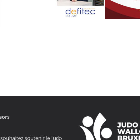
sors
souhaitez soutenir le Judo