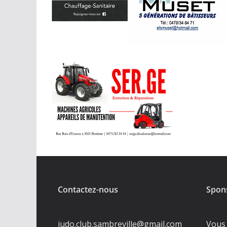
Contactez-nous
Spon
judo.club.sambreville@gmail.com
Vous 