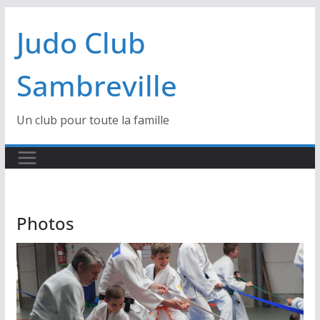
Passer
Judo Club
au
contenu
Sambreville
Un club pour toute la famille
Photos