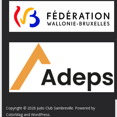
Copyright © 2026
Judo Club Sambreville
. Powered by
ColorMag
and
WordPress
.