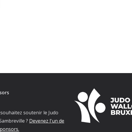
sors
souhaitez soutenir le Judo
Sambreville ?
Devenez l'un de
ponsors.