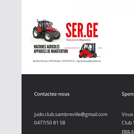
Contactez-nous
Spon
judo.club.sambreville@gmail.com
Vous 
0477/50 81 58
Club 
nos s