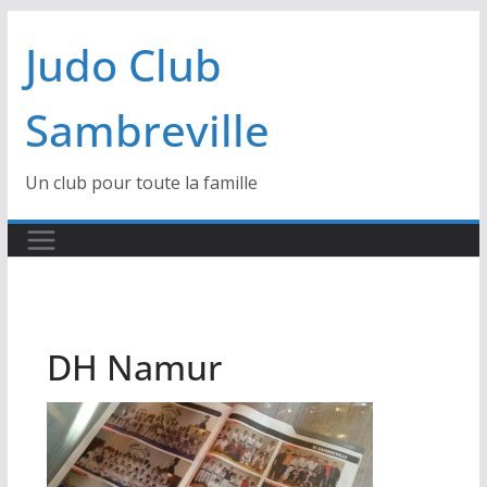
Passer
Judo Club
au
contenu
Sambreville
Un club pour toute la famille
DH Namur