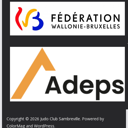
Copyright © 2026
Judo Club Sambreville
. Powered by
ColorMag
and
WordPress
.