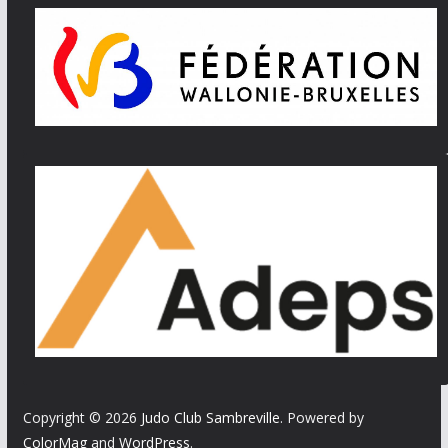
Copyright © 2026
Judo Club Sambreville
. Powered by
ColorMag
and
WordPress
.