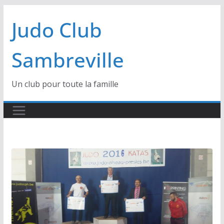
Passer
Judo Club
au
contenu
Sambreville
Un club pour toute la famille