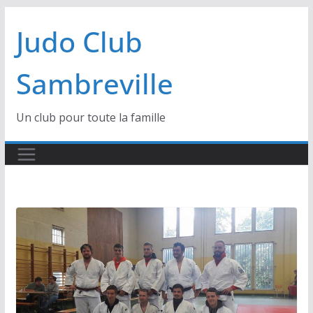
Passer
Judo Club
au
contenu
Sambreville
Un club pour toute la famille