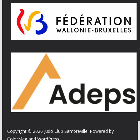
Copyright © 2026
Judo Club Sambreville
. Powered by
ColorMag
and
WordPress
.