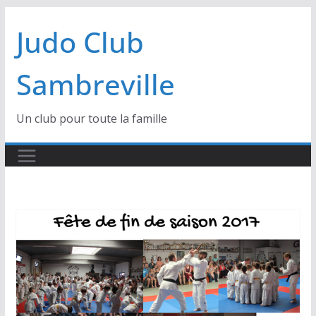
Passer
Judo Club
au
contenu
Sambreville
Un club pour toute la famille