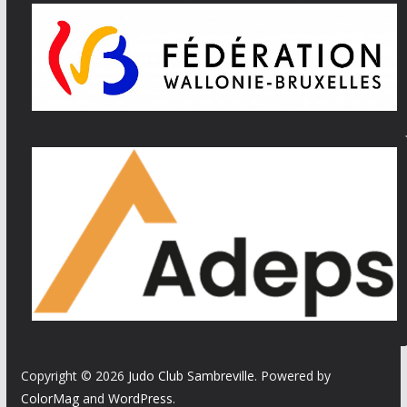
Copyright © 2026
Judo Club Sambreville
. Powered by
ColorMag
and
WordPress
.