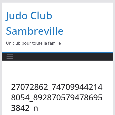
Passer
Judo Club
au
contenu
Sambreville
Un club pour toute la famille
27072862_74709944214
8054_892870579478695
3842_n