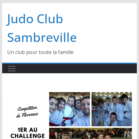
Passer
Judo Club
au
contenu
Sambreville
Un club pour toute la famille