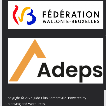
Copyright © 2026
Judo Club Sambreville
. Powered by
ColorMag
and
WordPress
.