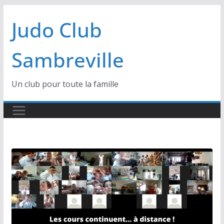
Passer
Judo Club
au
contenu
Sambreville
Un club pour toute la famille