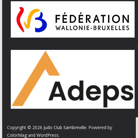
Copyright © 2026
Judo Club Sambreville
. Powered by
ColorMag
and
WordPress
.