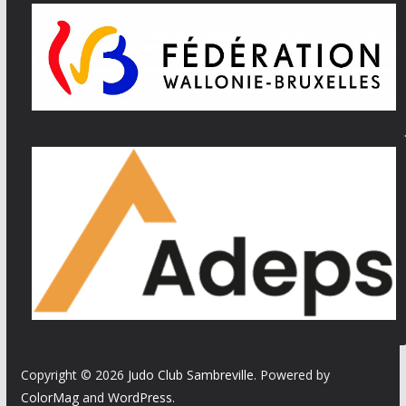
Copyright © 2026
Judo Club Sambreville
. Powered by
ColorMag
and
WordPress
.