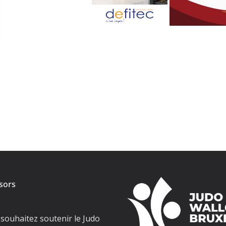
sors
souhaitez soutenir le Judo