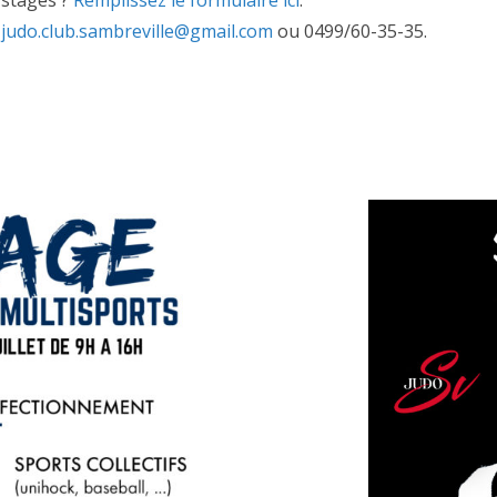
 stages ?
Remplissez le formulaire ici
.
a
judo.club.sambreville@gmail.
com
ou 0499/60-35-35.