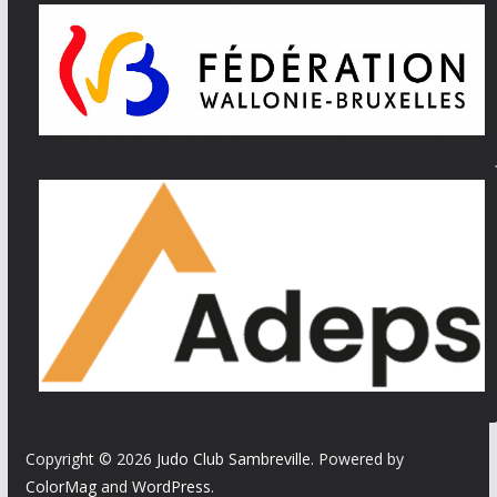
Copyright © 2026
Judo Club Sambreville
. Powered by
ColorMag
and
WordPress
.