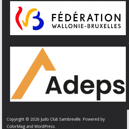
Copyright © 2026
Judo Club Sambreville
. Powered by
ColorMag
and
WordPress
.