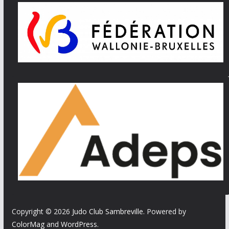
Copyright © 2026
Judo Club Sambreville
. Powered by
ColorMag
and
WordPress
.