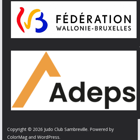
Copyright © 2026
Judo Club Sambreville
. Powered by
ColorMag
and
WordPress
.