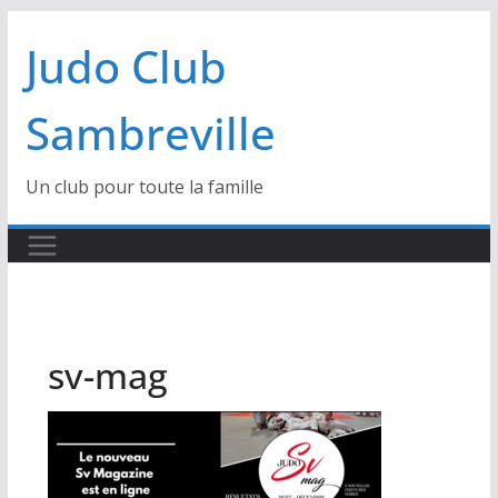
Passer
Judo Club
au
contenu
Sambreville
Un club pour toute la famille
sv-mag