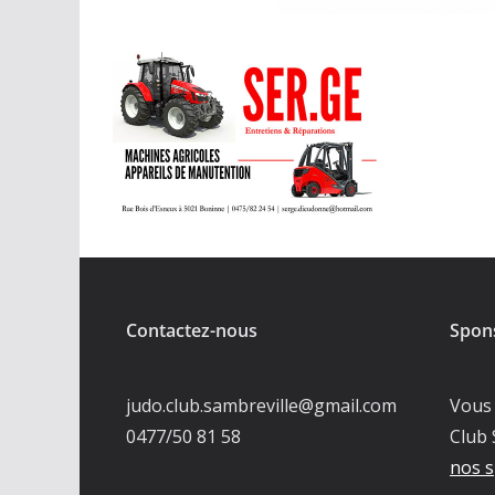
Contactez-nous
Spon
judo.club.sambreville@gmail.com
Vous 
0477/50 81 58
Club 
nos s