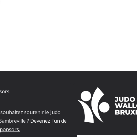
sors
souhaitez soutenir le Judo
Sambreville ?
Devenez l'un de
ponsors.