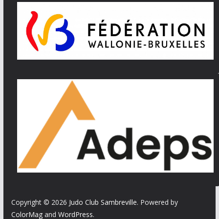
Copyright © 2026
Judo Club Sambreville
. Powered by
ColorMag
and
WordPress
.