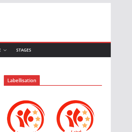
E
STAGES
Labellisation