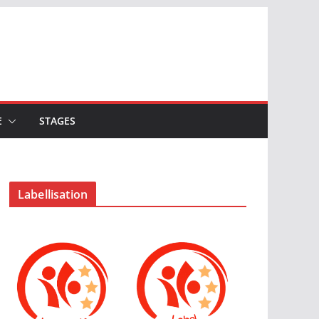
E
STAGES
Labellisation