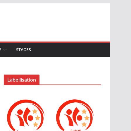
E
STAGES
Labellisation