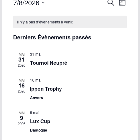
R
N
7/8/2026
R
M
e
S
o
e
a
C
c
i
é
Il n’y a pas d’évènements à venir.
h
s
c
v
a
l
e
Derniers Évènements passés
r
e
h
i
l
c
c
h
e
g
e
31 mai
MAI
t
e
31
Tournoi Neupré
i
r
a
2026
n
o
c
t
d
16 mai
MAI
n
16
Ippon Trophy
n
h
i
2026
r
Anvers
e
e
o
i
z
9 mai
MAI
e
n
u
9
e
Lux Cup
2026
n
t
d
r
Bastogne
e