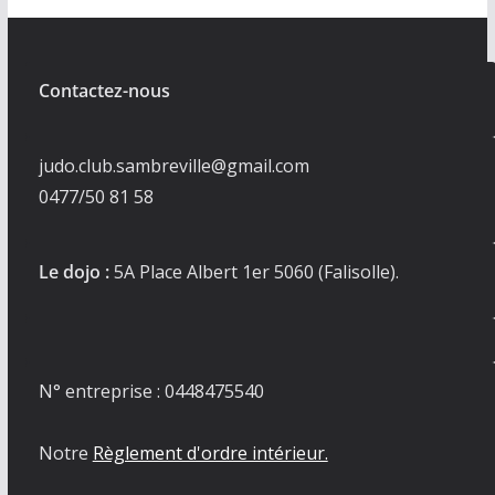
e
n
Contactez-nous
t
s
judo.club.sambreville@gmail.com
0477/50 81 58
Le dojo :
5A Place Albert 1er 5060 (Falisolle).
N° entreprise : 0448475540
Notre
Règlement d'ordre intérieur.