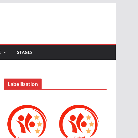
E
STAGES
Labellisation