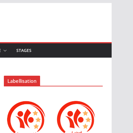
E
STAGES
Labellisation