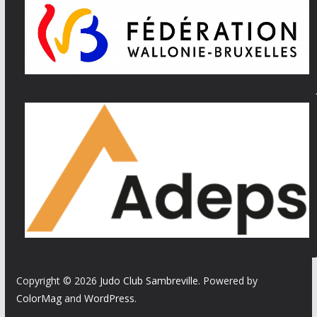
Copyright © 2026
Judo Club Sambreville
. Powered by
ColorMag
and
WordPress
.