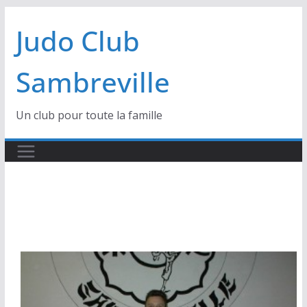
au
contenu
Judo Club
Sambreville
Un club pour toute la famille