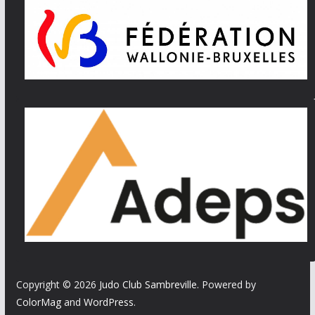
Copyright © 2026
Judo Club Sambreville
. Powered by
ColorMag
and
WordPress
.