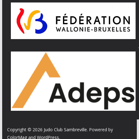
Copyright © 2026
Judo Club Sambreville
. Powered by
ColorMag
and
WordPress
.