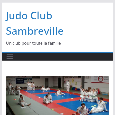
Passer
Judo Club
au
contenu
Sambreville
Un club pour toute la famille