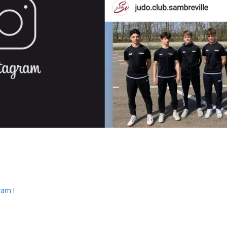
ram
!