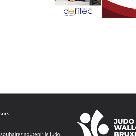
sors
souhaitez soutenir le Judo