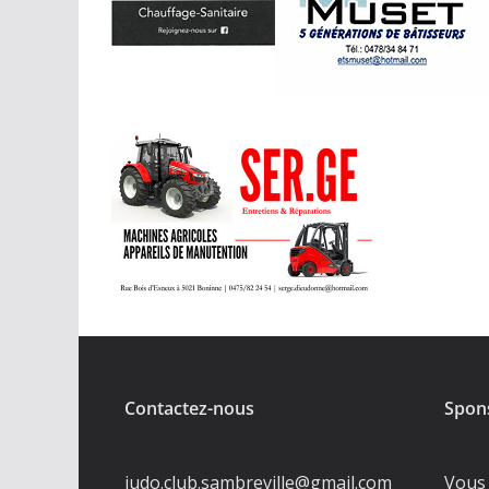
Contactez-nous
Spon
judo.club.sambreville@gmail.com
Vous 