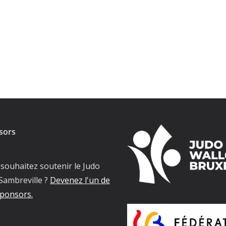
sors
souhaitez soutenir le Judo
Sambreville ?
Devenez l'un de
ponsors.