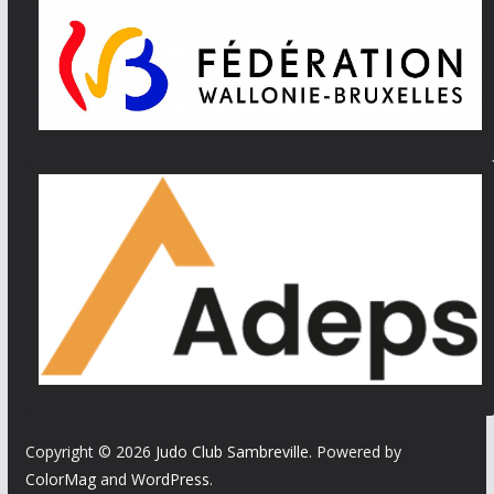
Copyright © 2026
Judo Club Sambreville
. Powered by
ColorMag
and
WordPress
.