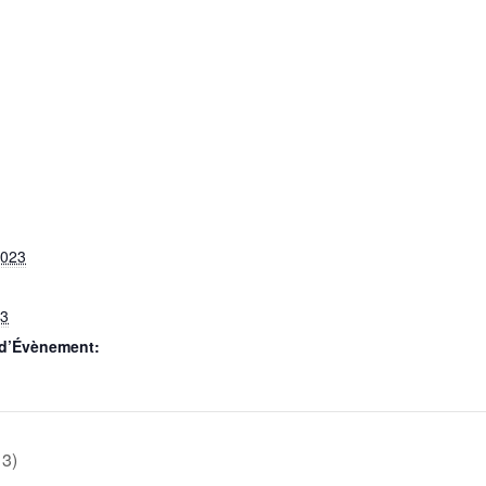
2023
23
 d’Évènement:
13)