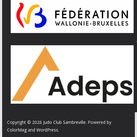
Copyright © 2026
Judo Club Sambreville
. Powered by
ColorMag
and
WordPress
.